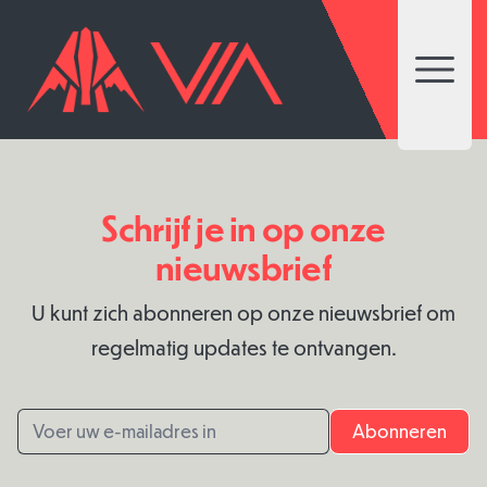
Open 
Schrijf je in op onze
nieuwsbrief
U kunt zich abonneren op onze nieuwsbrief om
regelmatig updates te ontvangen.
Email address
Abonneren