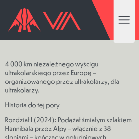
Open 
4 000 km niezależnego wyścigu
ultrakolarskiego przez Europę –
organizowanego przez ultrakolarzy, dla
ultrakolarzy.
Historia do tej pory
Rozdział I (2024): Podążał śmiałym szlakiem
Hannibala przez Alpy – włącznie z 38
słoniami – kończąc w południowych