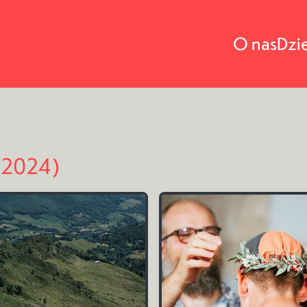
O nas
Dzi
 (2024)